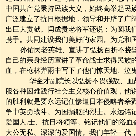
中国共产党秉持民族大义，始终高举起民
广泛建立了抗日根据地，领导和开辟了广
出巨大贡献。闫成贵老将军还说：为圆我
携手。共同建设我们美好的家园。为党和国
孙佑民老英雄、宣讲了弘扬百折不挠坚
自己的亲身经历宣讲了革命战士求得民族
血，在枪林弹雨中写下了他们惊天地、泣
华金才副院长以弘扬不畏强敌、血战到
服各种困难践行社会主义核心价值观，他
的胜利就是要永远记住惨遭日本侵略者杀
争中英勇战斗、为国捐躯的烈士。永远铭
爱国人.士、抗日将领等。铭记他们的浴血
大公无私、深深的爱国情。我们年轻一代