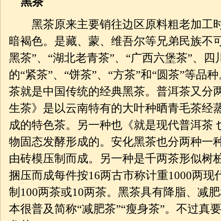
黑茶
黑茶原来主要销往边区原料粗老加工时
暗褐色。是藏、蒙、维吾尔等兄弟民族不可
黑茶”、“湖北老青茶”、“广西六堡茶”、四
的“紧茶”、“饼茶”、“方茶”和“圆茶”等
茶就是中国传统的经典黑茶。普洱茶又分两
生茶》是以云南特有的大叶种晒青毛茶经
成的特色茶。另一种也《就是现代普洱茶 
物固态发酵形成的。安化黑茶也分两种一
由砖模压制而成。另一种是千两茶形似树
捆压而成每件按16两古市称计重1000两
制100两茶或10两茶。黑茶具有降脂、减
本很普及简称“减肥茶”“瘦身茶”。不过真