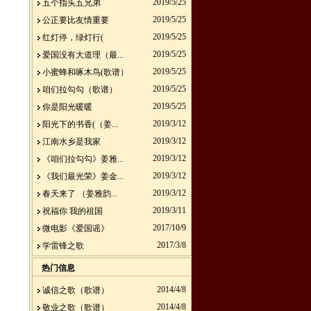
2019/5/25
五个指头五兄弟
2019/5/25
公正要比友情重要
2019/5/25
红灯停，绿灯行(
2019/5/25
爱国没有大道理（最...
2019/5/25
小蜜蜂和啄木鸟(歌谱）
2019/5/25
咱们拉勾勾（歌谱）
2019/5/25
你是阳光暖暖
2019/3/12
阳光下的书香(（姜...
2019/3/12
江南水乡是我家
2019/3/12
《咱们拉勾勾》姜雅...
2019/3/12
《我们最光荣》姜金...
2019/3/12
春天来了 （姜雅韵...
2019/3/11
祝福你 我的祖国
2017/10/9
微电影《爱国谣》
2017/3/8
学雷锋之歌
热门信息
2014/4/8
诚信之歌（歌谱）
2014/4/8
敬业之歌（歌谱）