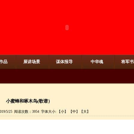
作品
展讲场景
谋体报导
中华魂
将军书
小蜜蜂和啄木鸟(歌谱）
19/5/25 阅读次数：3954 字体大小: 【
小
】 【
中
】【
大
】