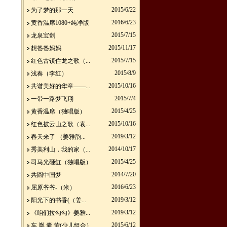
2015/6/22
为了梦的那一天
2016/6/23
黄香温席1080+纯净版
2015/7/15
龙泉宝剑
2015/11/17
想爸爸妈妈
2015/7/15
红色古镇住龙之歌（...
2015/8/9
浅春（李红）
2015/10/16
共谱美好的华章——...
2015/7/4
一带一路梦飞翔
2015/4/25
黄香温席（独唱版）
2015/10/16
红色披云山之歌（袁...
2019/3/12
春天来了 （姜雅韵...
2014/10/17
秀美利山，我的家（...
2015/4/25
司马光砸缸（独唱版）
2014/7/20
共圆中国梦
2016/6/23
屈原爷爷-（米）
2019/3/12
阳光下的书香(（姜...
2019/3/12
《咱们拉勾勾》姜雅...
2015/6/12
车 胤 囊 萤(少儿组合）