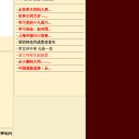
·
从世界大同到人类...
·
世界大同万岁 —...
·
学习党的十九届六...
·
学习体会：如何理...
·
上海华源2022迎春...
·
深切悼念闫成贵老首长
·
李宝祥中将 元曲一首
·
原兰州军区副政委 ...
·
从小康到大同——...
·
中国道路选择：从...
评论[0]